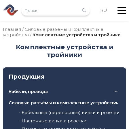
RU
Главная
/
Силовые разъёмы и комплектные
устройства
/
Комплектные устройства и тройники
Комплектные устройства и
тройники
Продукция
Кабели, провода
- Провода
Силовые разъёмы и комплектные устройства
- Контрольные кабели
- Кабельные (переносные) вилки и розетки
- Кабели с резиновой и PUR изоляцией
- Настенные вилки и розетки
- Безгалогеновые кабели