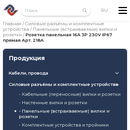
RU
Главная
/
Силовые разъёмы и комплектные
устройства
/
Панельные (встраиваемые) вилки и
розетки
/
Розетка панельная 16A 3P 230V IP67
прямая Арт. 218А
Продукция
Кабели, провода
- Провода
Силовые разъёмы и комплектные устройства
- Контрольные кабели
- Кабельные (переносные) вилки и розетки
- Кабели с резиновой и PUR изоляцией
- Настенные вилки и розетки
- Безгалогеновые кабели
- Панельные (встраиваемые) вилки и
- Сверхгибкие кабели для буксируемых
розетки
кабельных цепей
- Комплектные устройства и тройники