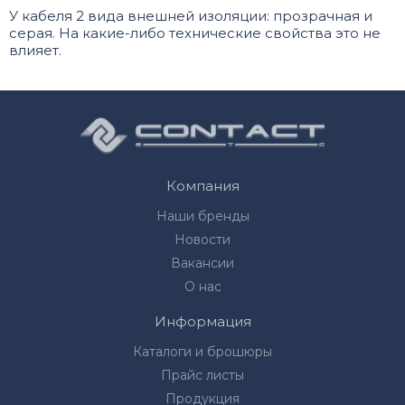
У кабеля 2 вида внешней изоляции: прозрачная и
серая. На какие-либо технические свойства это не
влияет.
Компания
Наши бренды
Новости
Вакансии
О нас
Информация
Каталоги и брошюры
Прайс листы
Продукция