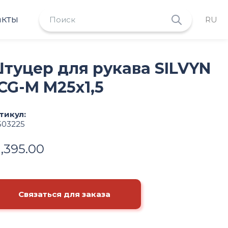
акты
RU
туцер для рукава SILVYN
CG-M M25x1,5
тикул:
503225
1,395.00
Связаться для заказа