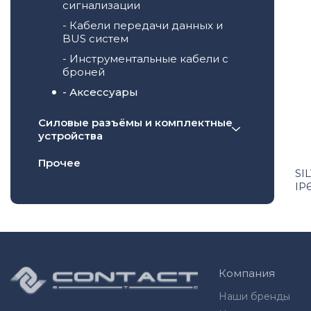
сигнализации
- Кабели передачи данных и
BUS систем
- Инструментальные кабели с
броней
- Аксессуары
Силовые разъёмы и комплектные
устройства
- Кабельные (переносные)
Прочее
вилки и розетки
SI
IP
- Настенные вилки и розетки
- Панельные (встраиваемые)
вилки и розетки
- Комплектные устройства и
тройники
Компания
Наши бренды