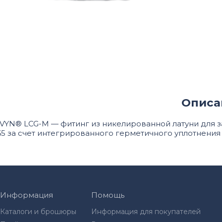
Описа
LVYN® LCG-M — фитинг из никелированной латуни для 
65 за счет интегрированного герметичного уплотнения
Информация
Помощь
Каталоги и брошюры
Информация для покупателей