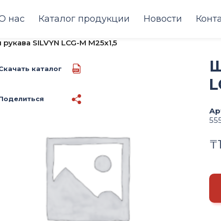
О нас
Каталог продукции
Новости
Конт
рукава SILVYN LCG-M M25x1,5
Ш
Скачать каталог
L
Поделиться
Ар
55
₸